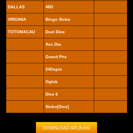
DALLAS
48D
VIRGINIA
Bingo Sicbo
TOTOMACAU
Duel Dice
Xoc Dia
Grand Prix
24Dspin
Oglok
Dice 6
Sicbo[Dice]
DOWNLOAD APLIKASI