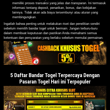
memiliki proses transaksi yang jelas dan transparan. Ini termasuk
informasi tentang deposit, penarikan, bonus, dan kebijakan
lainnya. Tidak akan ada biaya tersembunyi atau aturan yang
membingungkan.
Ingatlah bahwa penting untuk melakukan riset dan penelitian sendiri
sebelum memilih bandar togel untuk bermain. Jangan terburu-buru
dalam membuat keputusan dan pastikan Anda memahami semua
ketentuan dan persyaratan yang berlaku sebelum memulai permainan.
5 Daftar Bandar Togel Terpercaya Dengan
Pasaran Togel Hari ini Terpopuler