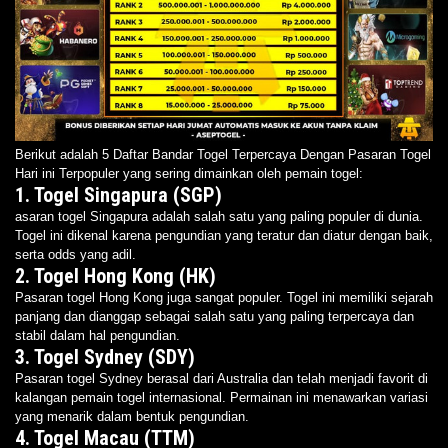
Berikut adalah 5 Daftar Bandar Togel Terpercaya Dengan Pasaran Togel
Hari ini Terpopuler yang sering dimainkan oleh pemain togel:
1. Togel Singapura (SGP)
asaran togel Singapura adalah salah satu yang paling populer di dunia.
Togel ini dikenal karena pengundian yang teratur dan diatur dengan baik,
serta odds yang adil.
2. Togel Hong Kong (HK)
Pasaran togel Hong Kong juga sangat populer. Togel ini memiliki sejarah
panjang dan dianggap sebagai salah satu yang paling terpercaya dan
stabil dalam hal pengundian.
3. Togel Sydney (SDY)
Pasaran togel Sydney berasal dari Australia dan telah menjadi favorit di
kalangan pemain togel internasional. Permainan ini menawarkan variasi
yang menarik dalam bentuk pengundian.
4. Togel Macau (TTM)