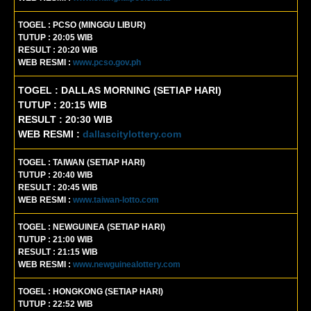
TOGEL : PCSO (MINGGU LIBUR)
TUTUP : 20:05 WIB
RESULT : 20:20 WIB
WEB RESMI :
www.pcso.gov.ph
TOGEL : DALLAS MORNING (SETIAP HARI)
TUTUP : 20:15 WIB
RESULT : 20:30 WIB
WEB RESMI :
dallascitylottery.com
TOGEL : TAIWAN (SETIAP HARI)
TUTUP : 20:40 WIB
RESULT : 20:45 WIB
WEB RESMI :
www.taiwan-lotto.com
TOGEL : NEWGUINEA (SETIAP HARI)
TUTUP : 21:00 WIB
RESULT : 21:15 WIB
WEB RESMI :
www.newguinealottery.com
TOGEL : HONGKONG (SETIAP HARI)
TUTUP : 22:52 WIB