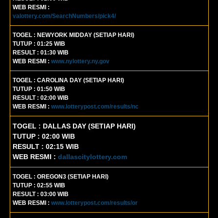
WEB RESMI :
valottery.com/SearchNumbers/pick4/
TOGEL : NEWYORK MIDDAY (SETIAP HARI)
TUTUP : 01:25 WIB
RESULT : 01:30 WIB
WEB RESMI :
www.nylottery.ny.gov
TOGEL : CAROLINA DAY (SETIAP HARI)
TUTUP : 01:50 WIB
RESULT : 02:00 WIB
WEB RESMI :
www.lotterypost.com/results/nc
TOGEL : DALLAS DAY (SETIAP HARI)
TUTUP : 02:00 WIB
RESULT : 02:15 WIB
WEB RESMI :
dallascitylottery.com
TOGEL : OREGON3 (SETIAP HARI)
TUTUP : 02:55 WIB
RESULT : 03:00 WIB
WEB RESMI :
www.lotterypost.com/results/or