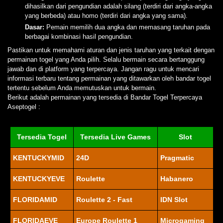
dihasilkan dari pengundian adalah silang (terdiri dari angka-angka
yang berbeda) atau homo (terdiri dari angka yang sama).
Dasar:
Pemain memilih dua angka dan memasang taruhan pada
berbagai kombinasi hasil pengundian.
Pastikan untuk memahami aturan dan jenis taruhan yang terkait dengan
permainan togel yang Anda pilih. Selalu bermain secara bertanggung
jawab dan di platform yang terpercaya. Jangan ragu untuk mencari
informasi terbaru tentang permainan yang ditawarkan oleh bandar togel
tertentu sebelum Anda memutuskan untuk bermain.
Berikut adalah permainan yang tersedia di Bandar Togel Terpercaya
Aseptogel :
Tersedia Togel
Tersedia Live Games
Slot
KENTUCKYMID
24D
Pragmatic
KENTUCKYEVE
Roulette
Habanero
FLORIDAMID
Roulette 2 - Fast
IDN Slot
FLORIDAEVE
Europe Roulette 1
Microgaming