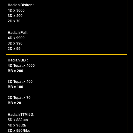
Hadiah Diskon :
4D x 3000
3D x 400
2D x 70
Hadiah Full :
4D x 9900
3D x 990
2D x 99
Hadiah BB :
4D Tepat x 4000
BB x 200
3D Tepat x 400
BB x 100
2D Tepat x 70
BB x 20
Hadiah TTM 5D:
5D x 88Juta
4D x 9Juta
3D x 950Ribu